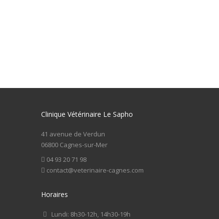
Clinique Vétérinaire Le Sapho
41 avenue de Verdun
06800 Cagnes-sur-Mer
04 93 20 71 98
contact@veterinaire-cagnes.com
Horaires
Lundi: 8h30-12h, 14h30-19h