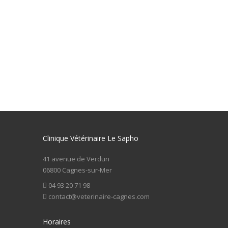
Clinique Vétérinaire Le Sapho
41 avenue de Verdun
06800 Cagnes-sur-Mer
04 93 20 71 98
contact@veterinaire-cagnes.com
Horaires